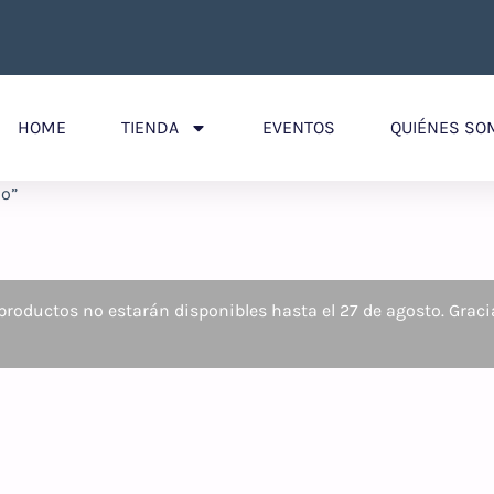
HOME
TIENDA
EVENTOS
QUIÉNES SO
mo”
roductos no estarán disponibles hasta el 27 de agosto. Graci