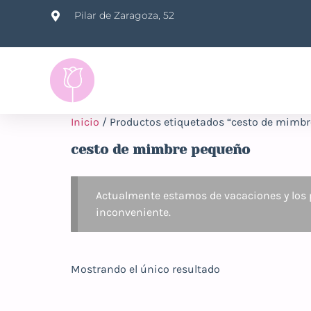
Pilar de Zaragoza, 52
Inicio
/ Productos etiquetados “cesto de mimb
cesto de mimbre pequeño
Actualmente estamos de vacaciones y los p
inconveniente.
Mostrando el único resultado