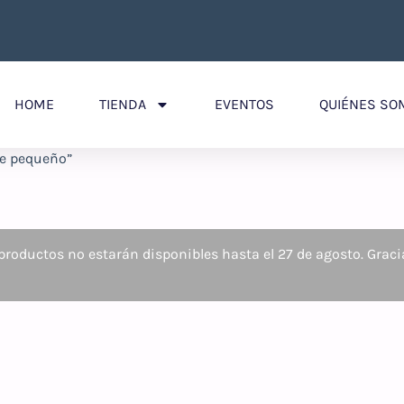
HOME
TIENDA
EVENTOS
QUIÉNES SO
re pequeño”
roductos no estarán disponibles hasta el 27 de agosto. Graci