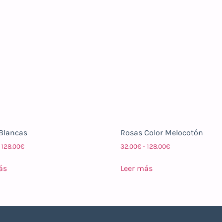
Blancas
Rosas Color Melocotón
128.00
€
32.00
€
-
128.00
€
ás
Leer más